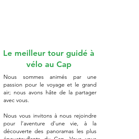
Pour les voyageurs en solo,
économisez sur les frais d'entrée en
rejoignant une visite déjà réservée.
Appelez-moi ou contactez-moi sur
WhatsApp pour connaître les jours
et les disponibilités.
Le meilleur tour guidé à
vélo au Cap
Nous sommes animés par une
passion pour le voyage et le grand
air; nous avons hâte de la partager
avec vous.
Nous vous invitons à nous rejoindre
pour l’aventure d’une vie, à la
découverte des panoramas les plus
époustouflants du Cap. Vous vous