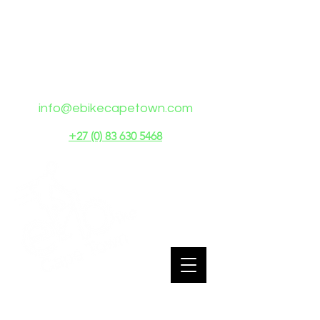
La meilleure visite à vélo
du Cap est une visite en
vélo électrique !
info@ebikecapetown.com
+27 (0) 83 630 5468
Le meilleur moyen, de loin, de découvrir Le
Cap.