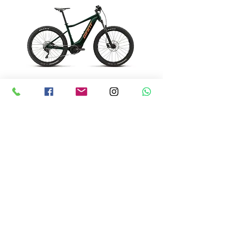
Mieux encore, vous n’avez pas
besoin d’être un cycliste
expérimenté et en forme pour faire
du vélo à Cape Town! Nous savons
que le vélo conventionnel peut être
physiquement exigeant. C'est
pourquoi nous ne fournissons que
des vélos électriques Giant de haute
gamme avec moteur centrale et
assistance par pédale. Ces vélos
sont conçus pour offrir un maximum