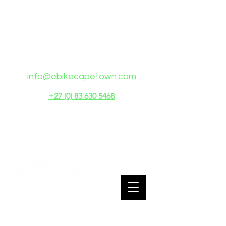
La meilleure visite à vélo
du Cap est une visite en
vélo électrique !
info@ebikecapetown.com
+27 (0) 83 630 5468
Le meilleur moyen, de loin, de découvrir Le
Cap.